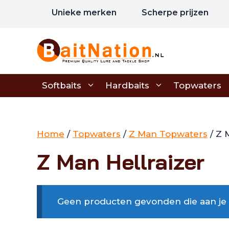
Ga
Unieke merken
Scherpe prijzen
naar
de
inhoud
Softbaits
Hardbaits
Topwaters
Home
/
Topwaters
/
Z Man Topwaters
/ Z 
Z Man Hellraizer
Geen producten gevonden die aan je z