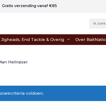
Gratis verzending vanaf €85
Jigheads, End Tackle & Overig
Over BaitNati
Man Hellraizer
oekcriteria voldoen.