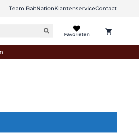
Team BaitNation
Klantenservice
Contact
Favorieten
on