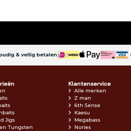
udig & veilig betalen
rieën
Klantenservice
en
Alle merken
aits
Z man
aits
6th Sense
hbaits
Kaesu
d Jigs
Megabass
en Tungsten
Nories