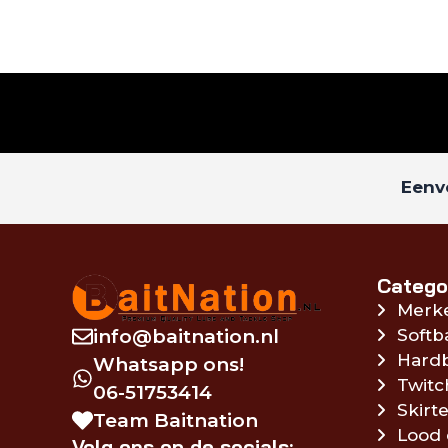
Eenvo
Catego
Merk
info@baitnation.nl
Softb
Hardb
Whatsapp ons!
Twitc
06-51753414
Skirte
Team Baitnation
Lood 
Volg ons op de socials: