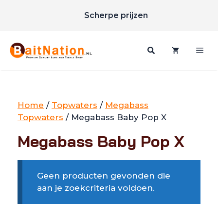
Unieke merken
Ga
Scherpe prijzen
naar
Gratis verzending vanaf €85
de
inhoud
Me
Home
/
Topwaters
/
Megabass
Topwaters
/ Megabass Baby Pop X
Megabass Baby Pop X
Geen producten gevonden die
aan je zoekcriteria voldoen.