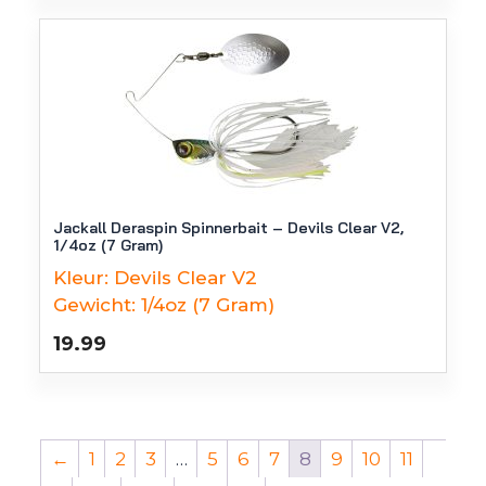
Jackall Deraspin Spinnerbait – Devils Clear V2,
1/4oz (7 Gram)
Kleur:
Devils Clear V2
Gewicht:
1/4oz (7 Gram)
19.99
←
1
2
3
…
5
6
7
8
9
10
11