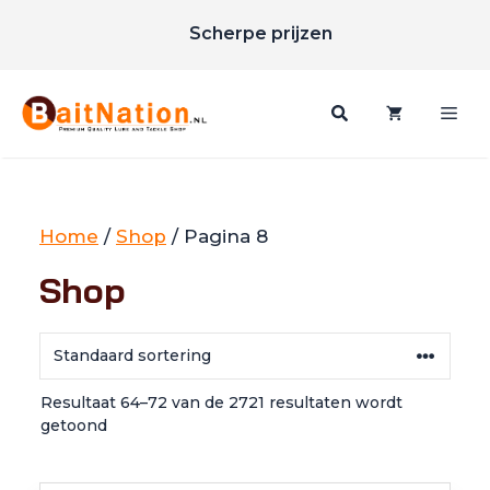
Ga
Scherpe prijzen
naar
Gratis verzending vanaf €85
de
inhoud
Me
Home
/
Shop
/ Pagina 8
Shop
Resultaat 64–72 van de 2721 resultaten wordt
getoond