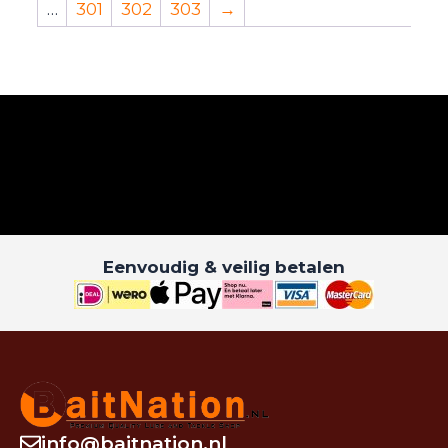
…
301
302
303
→
Eenvoudig & veilig betalen
info@baitnation.nl