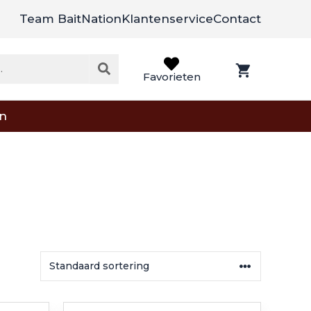
Team BaitNation
Klantenservice
Contact
Favorieten
on