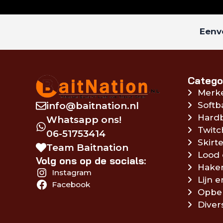
Eenvo
Catego
Merk
info@baitnation.nl
Softb
Hardb
Whatsapp ons!
Twitc
06-51753414
Skirte
Team Baitnation
Lood 
Volg ons op de socials:
Hake
Instagram
Lijn 
Facebook
Opbe
Diver