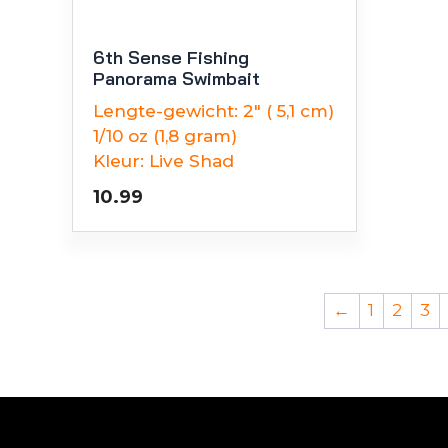
6th Sense Fishing
Panorama Swimbait
Lengte-gewicht:
2" ( 5,1 cm)
1/10 oz (1,8 gram)
Kleur:
Live Shad
10.99
←
1
2
3