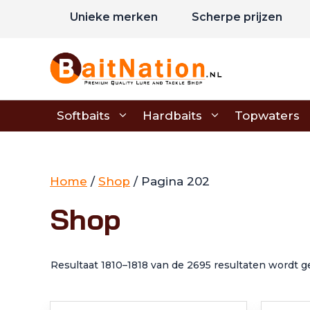
Ga
Unieke merken
Scherpe prijzen
naar
de
inhoud
Softbaits
Hardbaits
Topwaters
Home
/
Shop
/ Pagina 202
Shop
Resultaat 1810–1818 van de 2695 resultaten wordt 