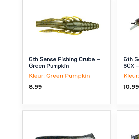
6th Sense Fishing Crube –
6th S
Green Pumpkin
50X –
Kleur:
Green Pumpkin
Kleur
8.99
10.99