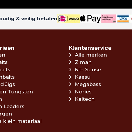
udig & veilig betalen
rieën
Klantenservice
en
Alle merken
aits
Z man
aits
6th Sense
hbaits
Kaesu
d Jigs
Megabass
en Tungsten
Nories
n
Keitech
en Leaders
rgen
s klein materiaal