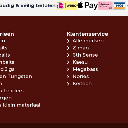
udig & veilig betalen
rieën
Klantenservice
en
Alle merken
aits
Z man
aits
6th Sense
hbaits
Kaesu
d Jigs
Megabass
en Tungsten
Nories
n
Keitech
en Leaders
rgen
s klein materiaal