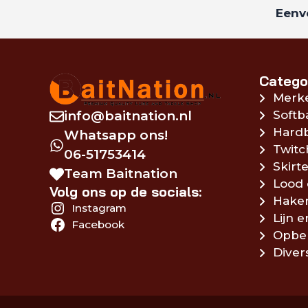
Eenvo
Catego
Merk
info@baitnation.nl
Softb
Hardb
Whatsapp ons!
Twitc
06-51753414
Skirte
Team Baitnation
Lood 
Volg ons op de socials:
Hake
Instagram
Lijn 
Facebook
Opbe
Diver