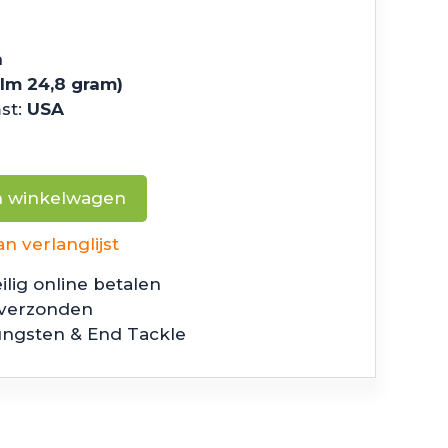
h
plm 24,8 gram)
st:
USA
n winkelwagen
 verlanglijst
ilig online betalen
 verzonden
ungsten & End Tackle