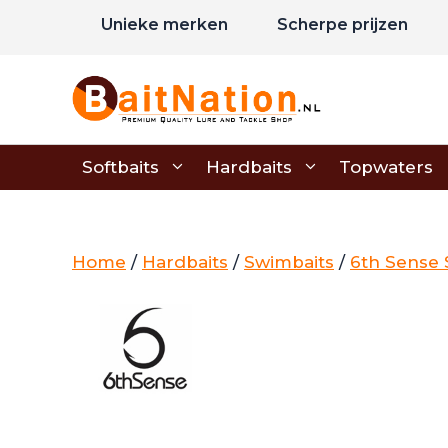
Ga
Unieke merken
Scherpe prijzen
naar
de
inhoud
Softbaits
Hardbaits
Topwaters
Home
/
Hardbaits
/
Swimbaits
/
6th Sense 