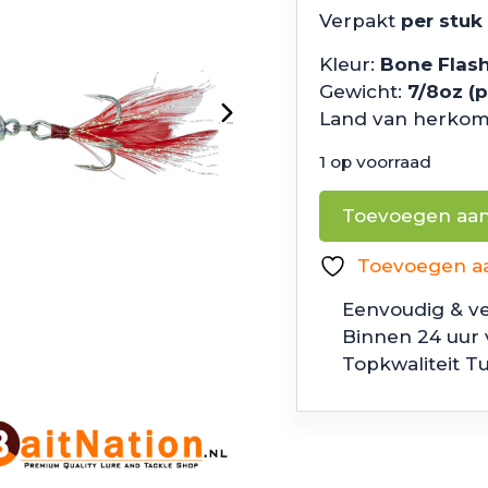
Verpakt
per stuk
Kleur:
Bone Flas
Gewicht:
7/8oz (
Land van herkom
1 op voorraad
6th
Toevoegen aa
Sense
Fishing
Toevoegen aan
Speed
Eenvoudig & ve
Glide
Binnen 24 uur
100
Topkwaliteit T
Bone
Flash
aantal