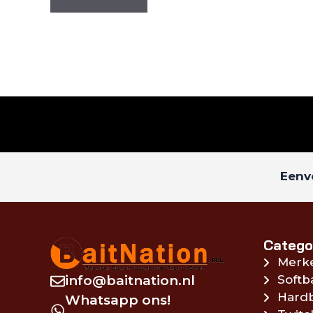
Eenvo
Catego
Merk
info@baitnation.nl
Softb
Hardb
Whatsapp ons!