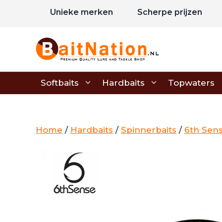
Ga
Unieke merken
Scherpe prijzen
naar
de
inhoud
Softbaits
Hardbaits
Topwaters
Home
/
Hardbaits
/
Spinnerbaits
/
6th Sens