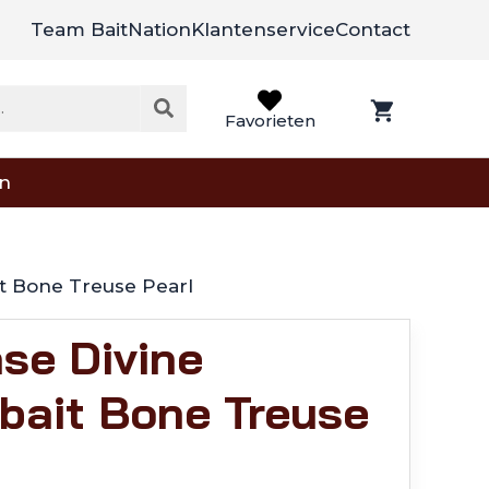
Team BaitNation
Klantenservice
Contact
Favorieten
on
it Bone Treuse Pearl
se Divine
bait Bone Treuse