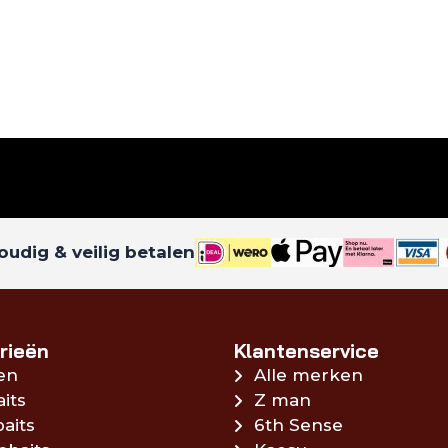
udig & veilig betalen
rieën
Klantenservice
en
Alle merken
aits
Z man
aits
6th Sense