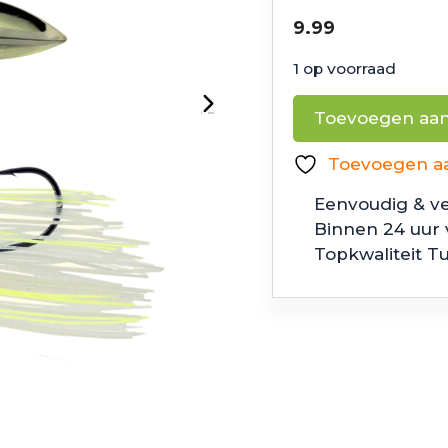
9.99
1 op voorraad
6th
Toevoegen aa
Sense
Divine
Toevoegen aan
Spinnerbait
Eenvoudig & ve
Bone
Binnen 24 uur
Treuse
Topkwaliteit T
Pearl
aantal