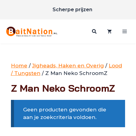
Unieke merken
Ga
Scherpe prijzen
naar
Gratis verzending vanaf €85
de
inhoud
Me
Home
/
Jigheads, Haken en Overig
/
Lood
/ Tungsten
/ Z Man Neko SchroomZ
Z Man Neko SchroomZ
Geen producten gevonden die
aan je zoekcriteria voldoen.