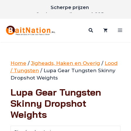
Ga
Scherpe prijzen
naar
Gratis verzending vanaf €85
de
inhoud
Me
Home
/
Jigheads, Haken en Overig
/
Lood
/ Tungsten
/ Lupa Gear Tungsten Skinny
Dropshot Weights
Lupa Gear Tungsten
Skinny Dropshot
Weights