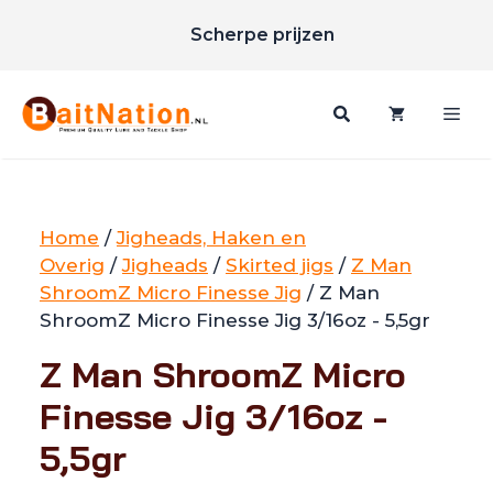
Unieke merken
Ga
Scherpe prijzen
naar
Gratis verzending vanaf €85
de
inhoud
Me
Home
/
Jigheads, Haken en
Overig
/
Jigheads
/
Skirted jigs
/
Z Man
ShroomZ Micro Finesse Jig
/ Z Man
ShroomZ Micro Finesse Jig 3/16oz - 5,5gr
Z Man ShroomZ Micro
Finesse Jig 3/16oz -
5,5gr