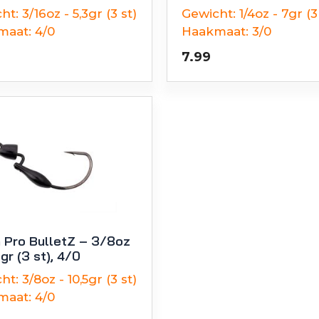
ht:
3/16oz - 5,3gr (3 st)
Gewicht:
1/4oz - 7gr (3
maat:
4/0
Haakmaat:
3/0
7.99
 Pro BulletZ – 3/8oz
gr (3 st), 4/0
ht:
3/8oz - 10,5gr (3 st)
maat:
4/0