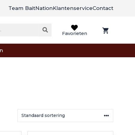
Team BaitNation
Klantenservice
Contact
Favorieten
on