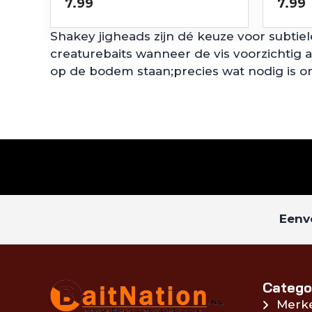
7.99
7.99
Shakey jigheads zijn dé keuze voor subtie
creaturebaits wanneer de vis voorzichtig a
op de bodem staan;precies wat nodig is o
Eenvo
Catego
Merk