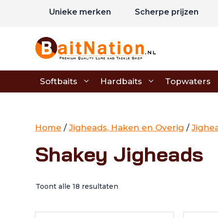
Ga
Unieke merken
Scherpe prijzen
naar
de
inhoud
Softbaits
Hardbaits
Topwaters
Home
/
Jigheads, Haken en Overig
/
Jighe
Shakey Jigheads
Toont alle 18 resultaten