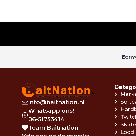
Eenvo
Catego
Merk
info@baitnation.nl
Softb
Hardb
Whatsapp ons!
Twitc
06-51753414
Skirte
Team Baitnation
Lood 
Volg ons op de socials: