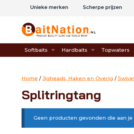
Ga
Unieke merken
Scherpe prijzen
naar
de
inhoud
Softbaits
Hardbaits
Topwaters
Home
/
Jigheads, Haken en Overig
/
Swive
Splitringtang
Geen producten gevonden die aan je z