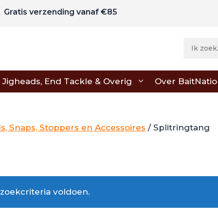
Gratis verzending vanaf €85
Jigheads, End Tackle & Overig
Over BaitNati
ls, Snaps, Stoppers en Accessoires
/ Splitringtang
oekcriteria voldoen.