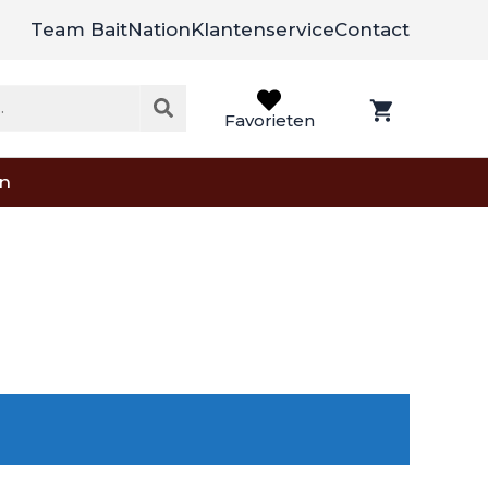
Team BaitNation
Klantenservice
Contact
Favorieten
on