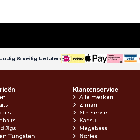
udig & veilig betalen
rieën
Klantenservice
en
Alle merken
aits
Z man
aits
6th Sense
hbaits
Kaesu
d Jigs
Megabass
en Tungsten
Nories