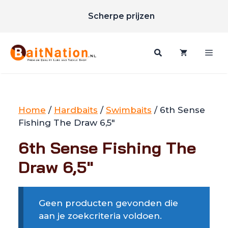
Unieke merken
Ga
Scherpe prijzen
naar
Gratis verzending vanaf €85
de
inhoud
Me
Home
/
Hardbaits
/
Swimbaits
/ 6th Sense
Fishing The Draw 6,5"
6th Sense Fishing The
Draw 6,5"
Geen producten gevonden die
aan je zoekcriteria voldoen.